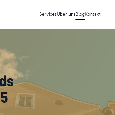
Services
Über uns
Blog
Kontakt
nds
25