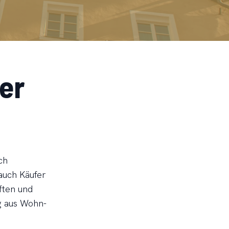
ler
ch
 auch Käufer
ften und
ng aus Wohn-