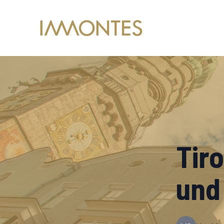
Tir
und