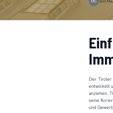
MS
Von
Ma
Einf
Imm
Der Tiroler
entwickelt 
anziehen. T
seine flori
und Gewerb