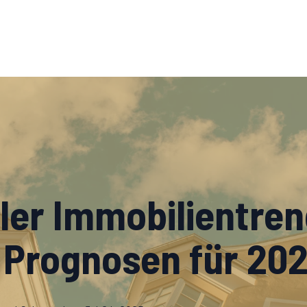
oler Immobilientre
 Prognosen für 20